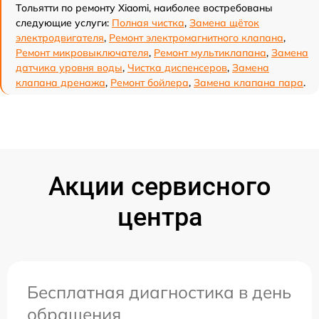
Тольятти по ремонту Xiaomi, наиболее востребованы
следующие услуги:
Полная чистка
,
Замена щёток
электродвигателя
,
Ремонт электромагнитного клапана
,
Ремонт микровыключателя
,
Ремонт мультиклапана
,
Замена
датчика уровня воды
,
Чистка диспенсеров
,
Замена
клапана дренажа
,
Ремонт бойлера
,
Замена клапана пара
.
Акции сервисного
центра
Бесплатная диагностика в день
обращения