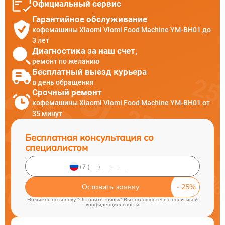
Официальный сервис
Гарантийное обслуживание
кофемашины Xiaomi Viomi Food Machine YM-BH01 до
3 лет
Диагностика за наш счет,
ремонт по желанию
Бесплатный выезд курьера
в день обращения
Срочный ремонт
кофемашины Xiaomi Viomi Food Machine YM-BH01 от
35 минут
Бесплатная консультация со
специалистом
Оставить заявку
Нажимая на кнопку "Оставить заявку" Вы соглашаетесь c
политикой
конфиденциальности