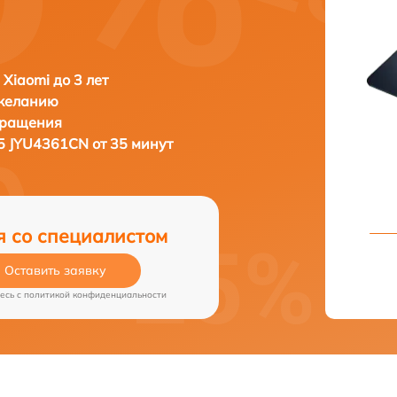
 Xiaomi до 3 лет
 желанию
бращения
5 JYU4361CN от 35 минут
я со специалистом
Оставить заявку
есь c
политикой конфиденциальности