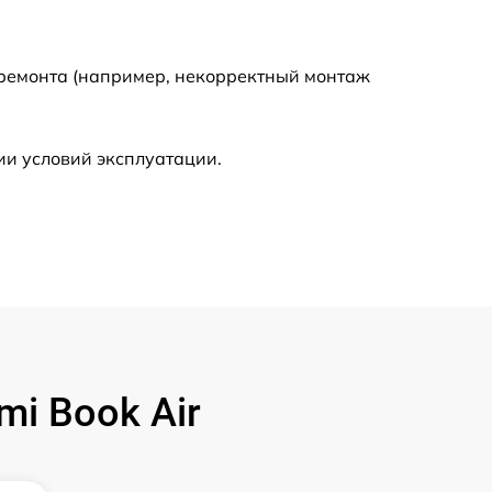
1240 р
 ремонта (например, некорректный монтаж
990 р
ии условий эксплуатации.
1060 р
2600 р
1490 р
1330 р
i Book Air
1060 р
1100 р