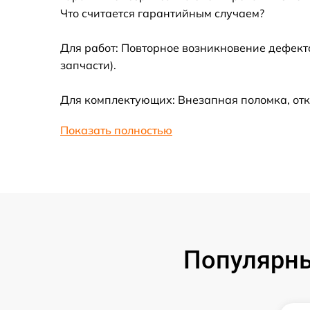
Что считается гарантийным случаем?
Замена вебкамеры
Для работ: Повторное возникновение дефект
запчасти).
Ремонт петель крышки
Для комплектующих: Внезапная поломка, отк
Настройка Wi-Fi
Показать полностью
Замена южного моста
Замена контроллера питания
Замена тачпада
Популярны
Замена USB порта
Замена звуковой карты