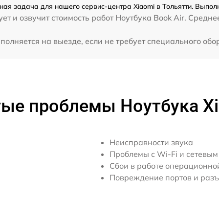
жная задача для нашего сервис-центра Xiaomi в Тольятти. Выпол
т и озвучит стоимость работ Ноутбука Book Air. Средне
от 30 мин
ыполняется на выезде, если не требует специального об
от 30 мин
от 70 мин
ые проблемы Ноутбука X
от 50 мин
от 60 мин
Неисправности звука
Проблемы с Wi-Fi и сетевы
Сбои в работе операционно
Повреждение портов и раз