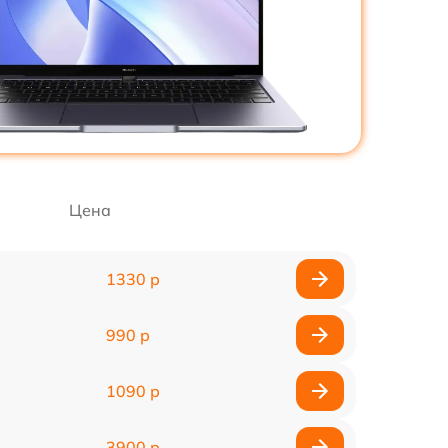
Цена
1330 р
990 р
1090 р
3900 р