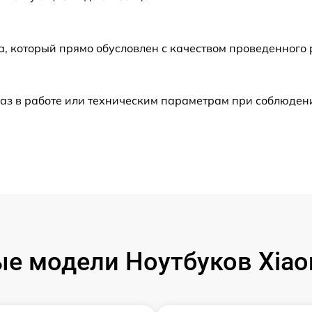
от 80 мин
а, который прямо обусловлен с качеством проведенного
от 50 мин
аз в работе или техническим параметрам при соблюден
от 60 мин
от 80 мин
от 120 мин
от 50 мин
е модели Ноутбуков Xiaom
от 60 мин
от 60 мин