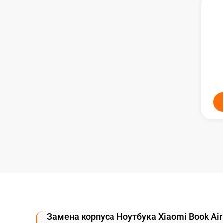
Замена микрофона
Замена оперативной памяти
Замена системы охлаждения
Замена термопасты
Замена шлейфа матрицы
Замена экрана
Замена северного моста
Замена корпуса Ноутбука Xiaomi Book Air
Восстановление данных