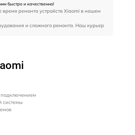
ним быстро и качественно!
е время ремонта устройств Xiaomi в нашем
990 р
орудования и сложного ремонта. Наш курьер
890 р
1190 р
iaomi
890 р
600 р
м подключением
й системы
ъемов