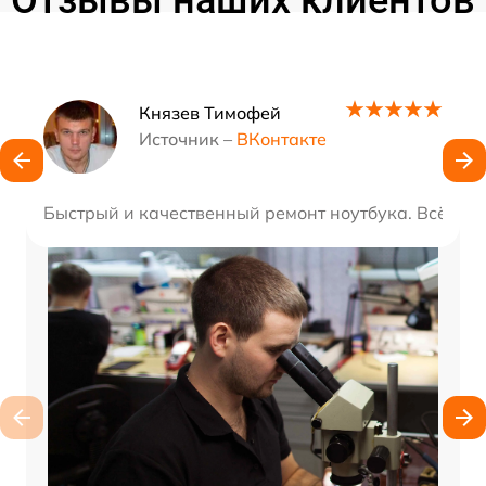
Отзывы наших клиентов
Наши мастера
Князев Тимофей
Источник –
ВКонтакте
Быстрый и качественный ремонт ноутбука. Всё ра