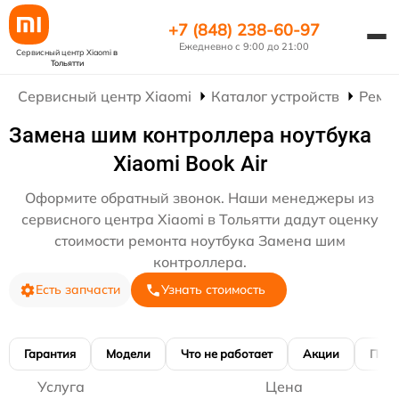
+7 (848) 238-60-97
Ежедневно с 9:00 до 21:00
Сервисный центр Xiaomi
в
Тольятти
Сервисный центр Xiaomi
Каталог устройств
Ремон
Замена шим контроллера ноутбука
Xiaomi Book Air
Оформите обратный звонок. Наши менеджеры из
сервисного центра Xiaomi в Тольятти дадут оценку
стоимости ремонта ноутбука Замена шим
контроллера.
Есть запчасти
Узнать стоимость
Гарантия
Модели
Что не работает
Акции
Преи
Услуга
Цена