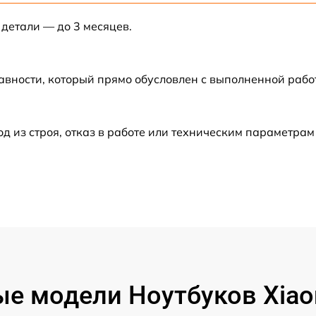
 детали — до 3 месяцев.
от 30 мин
от 80 мин
авности, который прямо обусловлен с выполненной рабо
от 50 мин
из строя, отказ в работе или техническим параметрам
от 60 мин
от 80 мин
от 120 мин
от 50 мин
е модели Ноутбуков Xiao
от 60 мин