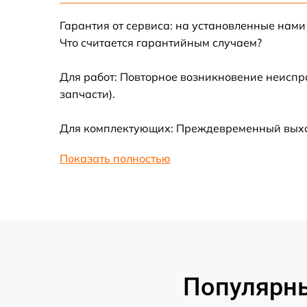
Гарантия от сервиса: на установленные нами
Установка драйверов
Что считается гарантийным случаем?
Замена вебкамеры
Для работ: Повторное возникновение неиспр
запчасти).
Ремонт петель крышки
Для комплектующих: Преждевременный выход 
Настройка Wi-Fi
Показать полностью
Замена южного моста
Замена контроллера питания
Замена тачпада
Популярны
Замена USB порта