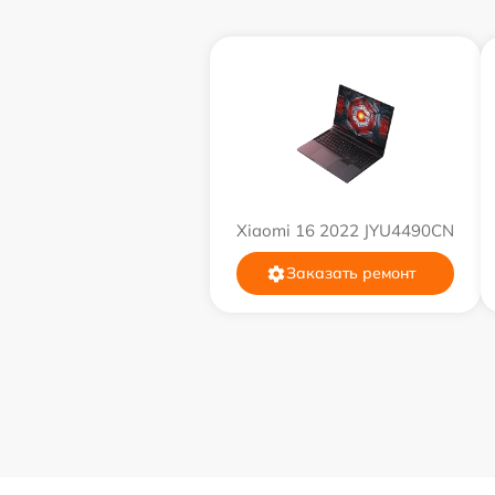
Замена звуковой карты
Замена микрофона
Замена оперативной памяти
Xiaomi 16 2022 JYU4490CN
Замена системы охлаждения
Заказать ремонт
Замена термопасты
Замена шлейфа матрицы
Замена экрана
Замена северного моста