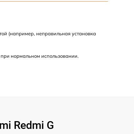
725 р
1240 р
той (например, неправильная установка
990 р
 при нормальном использовании.
1060 р
2600 р
1490 р
1330 р
mi Redmi G
1060 р