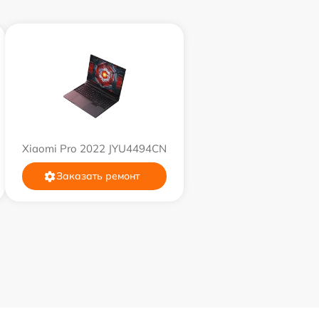
1100 р
1050 р
890 р
Xiaomi Pro 2022 JYU4494CN
1500 р
Заказать ремонт
995 р
960 р
1145 р
2600 р