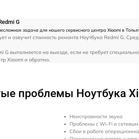
от 70 мин
Redmi G
несложная задача для нашего сервисного центра Xiaomi в Тольят
от 30 мин
ет и озвучит стоимость ремонта Ноутбука Redmi G. Сред
от 30 мин
i G выполняется на выезде, если не требует специальн
тр Xiaomi и обратно.
от 70 мин
от 50 мин
ые проблемы Ноутбука X
от 60 мин
Неисправности звука
Проблемы с Wi-Fi и сетевы
Сбои в работе операционно
Повреждение портов и раз