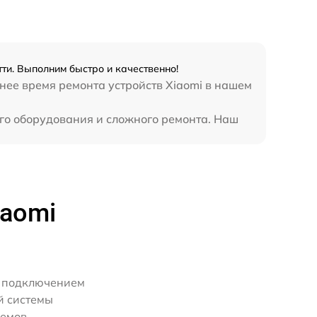
990 р
ти. Выполним быстро и качественно!
990 р
нее время ремонта устройств Xiaomi в нашем
890 р
ого оборудования и сложного ремонта. Наш
1190 р
890 р
iaomi
600 р
м подключением
й системы
ъемов