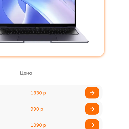
Цена
1330 р
990 р
1090 р