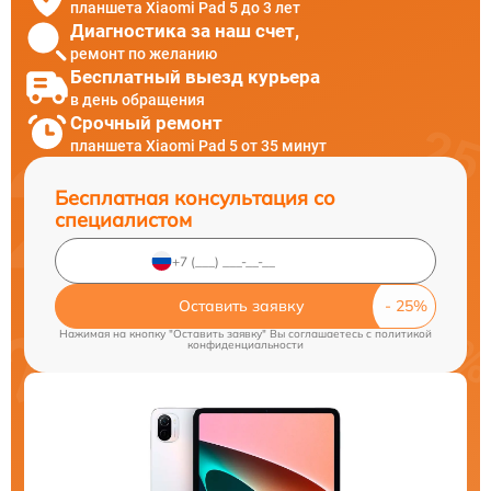
планшета Xiaomi Pad 5 до 3 лет
Диагностика за наш счет,
ремонт по желанию
Бесплатный выезд курьера
в день обращения
Срочный ремонт
планшета Xiaomi Pad 5 от 35 минут
Бесплатная консультация со
специалистом
Оставить заявку
Нажимая на кнопку "Оставить заявку" Вы соглашаетесь c
политикой
конфиденциальности