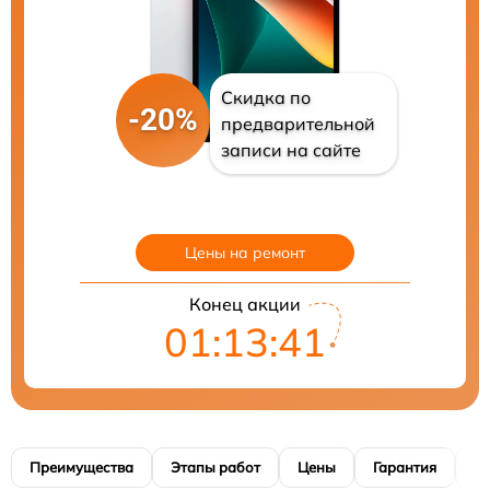
Скидка по
-20%
предварительной
записи на сайте
Цены на ремонт
Конец акции
01:13:40
Преимущества
Этапы работ
Цены
Гарантия
М