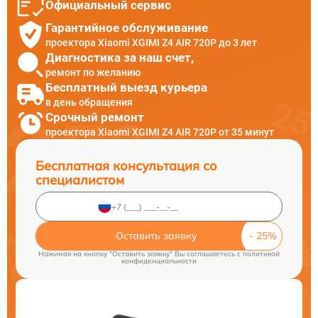
Официальный сервис
Гарантийное обслуживание
проектора Xiaomi XGIMI Z4 AIR 720P до 3 лет
Диагностика за наш счет,
ремонт по желанию
Бесплатный выезд курьера
в день обращения
Срочный ремонт
проектора Xiaomi XGIMI Z4 AIR 720P от 35 минут
Бесплатная консультация со
специалистом
Оставить заявку
Нажимая на кнопку "Оставить заявку" Вы соглашаетесь c
политикой
конфиденциальности