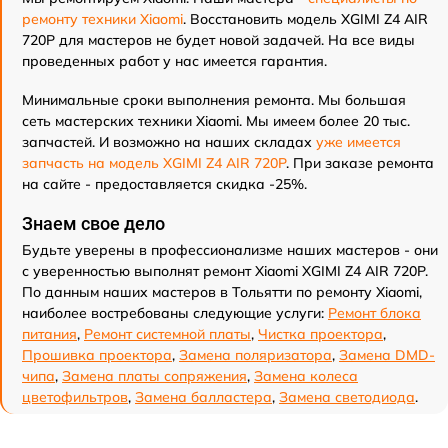
ремонту техники Xiaomi
. Восстановить модель XGIMI Z4 AIR
720P для мастеров не будет новой задачей. На все виды
проведенных работ у нас имеется гарантия.
Минимальные сроки выполнения ремонта. Мы большая
сеть мастерских техники Xiaomi. Мы имеем более 20 тыс.
запчастей. И возможно на наших складах
уже имеется
запчасть на модель XGIMI Z4 AIR 720P
. При заказе ремонта
на сайте - предоставляется скидка -25%.
Знаем свое дело
Будьте уверены в профессионализме наших мастеров - они
с уверенностью выполнят ремонт Xiaomi XGIMI Z4 AIR 720P.
По данным наших мастеров в Тольятти по ремонту Xiaomi,
наиболее востребованы следующие услуги:
Ремонт блока
питания
,
Ремонт системной платы
,
Чистка проектора
,
Прошивка проектора
,
Замена поляризатора
,
Замена DMD-
чипа
,
Замена платы сопряжения
,
Замена колеса
цветофильтров
,
Замена балластера
,
Замена светодиода
.