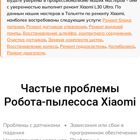
Будьте уверены в профессионализме наших мастеров - они
с уверенностью выполнят ремонт Xiaomi L30 Ultra. По
данным наших мастеров в Тольятти по ремонту Xiaomi,
наиболее востребованы следующие услуги:
Ремонт блока
питания
,
Ремонт датчиков упрвления
,
Ремонт водяной
помпы
,
Восстановление шлейфа, контактного соединения
,
Очистка датчиков
,
Замена комплекта щеток
,
Восстановление колеса
,
Ремонт гидросистемы
,
Калибровка
,
Ремонт двигателя
.
Частые проблемы
Робота-пылесоса Xiaomi
Проблемы с датчиками
Зависания или сбои в
падения
программном обеспечении
Неисправности колес или
Проблемы с