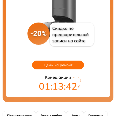
Скидка по
-20%
предварительной
записи на сайте
Цены на ремонт
Конец акции
01:13:41
Преимущества
Этапы работ
Цены
Гарантия
М