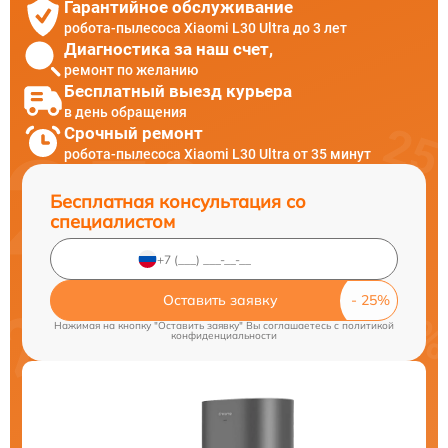
Гарантийное обслуживание
робота-пылесоса Xiaomi L30 Ultra до 3 лет
Диагностика за наш счет,
ремонт по желанию
Бесплатный выезд курьера
в день обращения
Срочный ремонт
робота-пылесоса Xiaomi L30 Ultra от 35 минут
Бесплатная консультация со
специалистом
Оставить заявку
Нажимая на кнопку "Оставить заявку" Вы соглашаетесь c
политикой
конфиденциальности