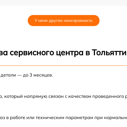
E
от 60 мин
У меня другая неисправность
от 60 мин
от 60 мин
а сервисного центра в Тольятти
от 60 мин
 детали — до 3 месяцев.
от 60 мин
от 60 мин
а, который напрямую связан с качеством проведенного
аз в работе или техническим параметрам при нормальн