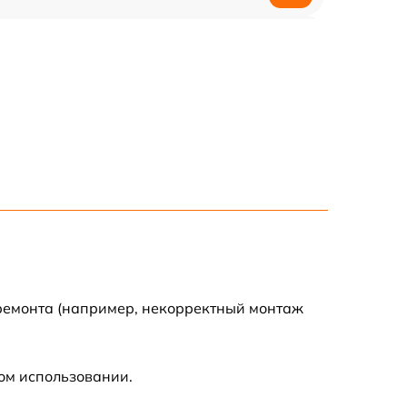
1500 р
1400 р
1200 р
1200 р
1500 р
2000 р
 ремонта (например, некорректный монтаж
ом использовании.