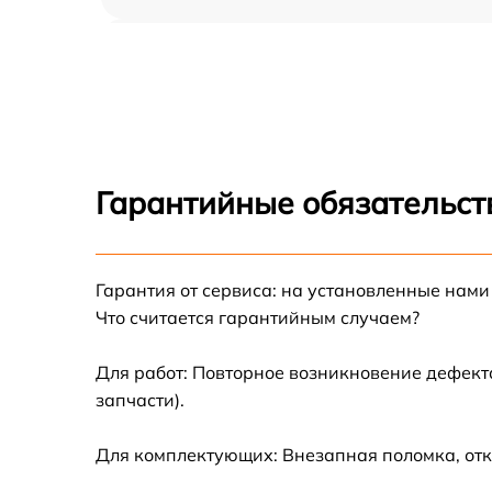
Замена аккумулятора Xiaomi AMAZFIT PAC
Замена экрана Xiaomi AMAZFIT PACE
Замена шлейфа матрицы Xiaomi AMAZFIT
PACE
Гарантийные обязательств
Замена микрофона Xiaomi AMAZFIT PACE
Замена кнопки включения Xiaomi AMAZFIT
Гарантия от сервиса: на установленные нами
PACE
Что считается гарантийным случаем?
Замена Bluetooth Xiaomi AMAZFIT PACE
Для работ: Повторное возникновение дефект
запчасти).
Для комплектующих: Внезапная поломка, отк