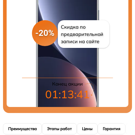
Скидка по
-20%
предварительной
записи на сайте
Цены на ремонт
Конец акции
01:13:40
Преимущества
Этапы работ
Цены
Гарантия
М