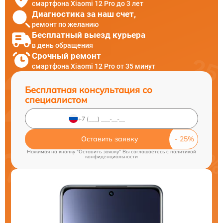
смартфона Xiaomi 12 Pro до 3 лет
Диагностика за наш счет,
ремонт по желанию
Бесплатный выезд курьера
в день обращения
Срочный ремонт
смартфона Xiaomi 12 Pro от 35 минут
Бесплатная консультация со
специалистом
Оставить заявку
Нажимая на кнопку "Оставить заявку" Вы соглашаетесь c
политикой
конфиденциальности