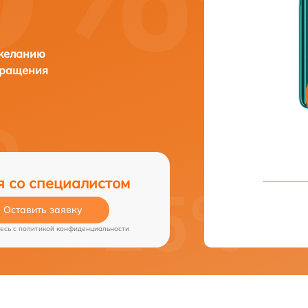
 желанию
бращения
я со специалистом
Оставить заявку
есь c
политикой конфиденциальности