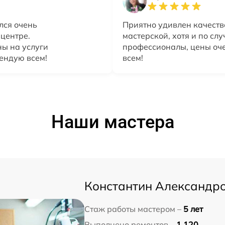
лся очень
Приятно удивлен качеств
 центре.
мастерской, хотя и по сл
ны на услуги
профессионалы, цены оч
ендую всем!
всем!
Наши мастера
Константин Александр
Стаж работы мастером –
5 лет
Выполнено ремонтов –
1 120