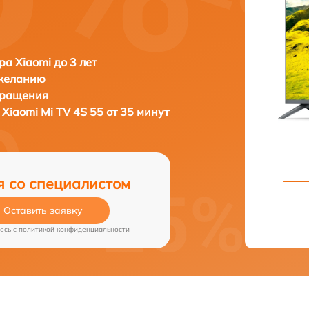
ра Xiaomi до 3 лет
 желанию
бращения
а
Xiaomi Mi TV 4S 55 от 35 минут
я со специалистом
Оставить заявку
есь c
политикой конфиденциальности