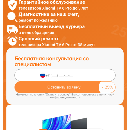
Гарантийное обслуживание
телевизора Xiaomi TV 6 Pro до 3 лет
Диагностика за наш счет,
ремонт по желанию
Бесплатный выезд курьера
в день обращения
Срочный ремонт
телевизора Xiaomi TV 6 Pro от 35 минут
Бесплатная консультация со
специалистом
Оставить заявку
Нажимая на кнопку "Оставить заявку" Вы соглашаетесь c
политикой
конфиденциальности