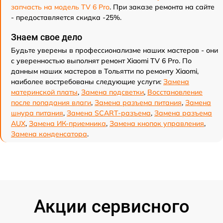
запчасть на модель TV 6 Pro
. При заказе ремонта на сайте
- предоставляется скидка -25%.
Знаем свое дело
Будьте уверены в профессионализме наших мастеров - они
с уверенностью выполнят ремонт Xiaomi TV 6 Pro. По
данным наших мастеров в Тольятти по ремонту Xiaomi,
наиболее востребованы следующие услуги:
Замена
материнской платы
,
Замена подсветки
,
Восстановление
после попадания влаги
,
Замена разъема питания
,
Замена
шнура питания
,
Замена SCART-разъема
,
Замена разъема
AUX
,
Замена ИК-приемника
,
Замена кнопок управления
,
Замена конденсатора
.
Акции сервисного